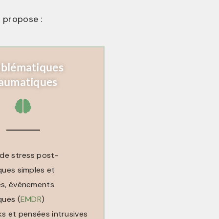
 propose :
oblématiques
raumatiques
 de stress post-
ques simples et
s, évènements
ques (
EMDR
)
s et pensées intrusives