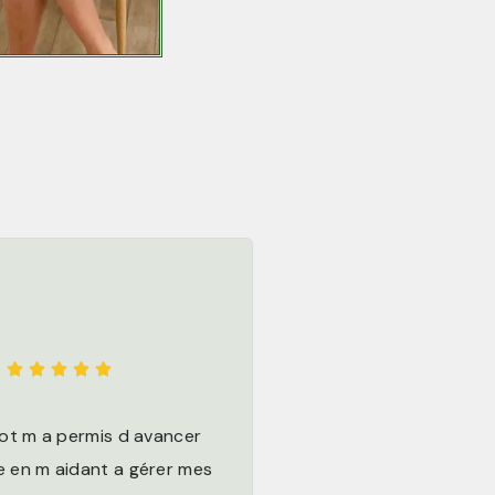





ot m a permis d avancer
e en m aidant a gérer mes