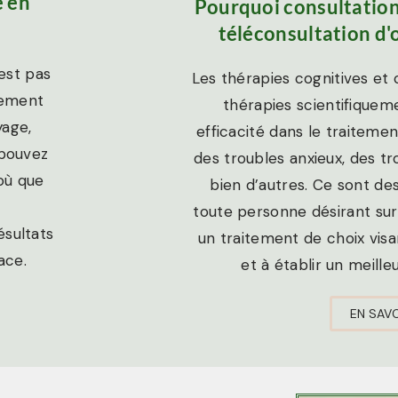
e en
Pourquoi consultatio
téléconsultation d'
est pas
Les thérapies cognitives e
nement
thérapies scientifiquem
yage,
efficacité dans
le traitemen
 pouvez
des troubles anxieux, des tr
où que
bien d’autres.
Ce sont des
toute personne désirant sur
ésultats
un traitement de choix visa
ace.
et à établir un meille
EN SAVO