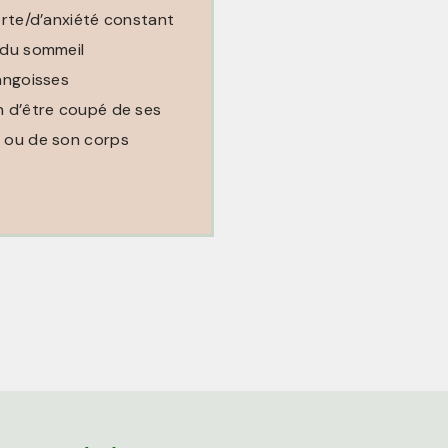
erte/d’anxiété constant
 du sommeil
angoisses
n d’être coupé de ses
 ou de son corps