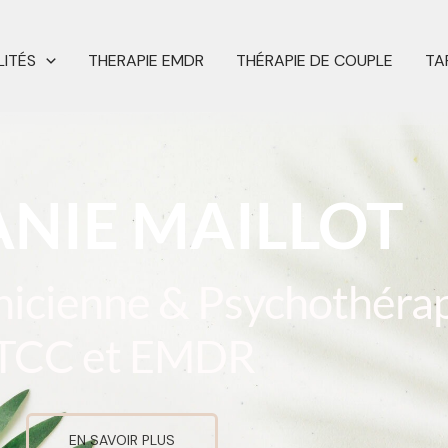
ITÉS
THERAPIE EMDR
THÉRAPIE DE COUPLE
TA
NIE MAILLOT
inicienne & Psychothéra
TCC et EMDR
EN SAVOIR PLUS